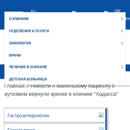
ru-
VK
WhatsApp
office@hadassah.ru
Мессе
О КЛИНИКЕ
ОТДЕЛЕНИЯ И УСЛУГИ
ОНКОЛОГИЯ
КЛИНИКА ХАДАССА ИЗРАИЛЬ
ВРАЧИ
ОФИЦИАЛЬНЫЙ САЙТ МЕДИЦИНСКОГО ТУРИЗМА
ЛЕЧЕНИЕ В ИЗРАИЛЕ
ДЕТСКАЯ БОЛЬНИЦА
Главная
//
Новости
//
Маленькому пациенту с
аутизмом вернули зрение в клинике “Хадасса”
Гастроэнтерология