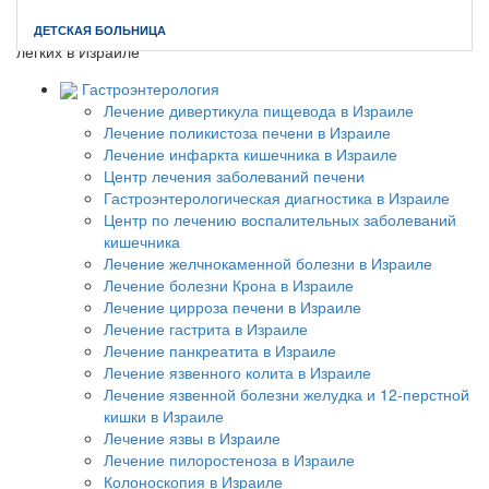
Главная
//
Лечение онкологии в Израиле
//
Лечение саркомы
ДЕТСКАЯ БОЛЬНИЦА
легких в Израиле
Гастроэнтерология
Лечение дивертикула пищевода в Израиле
Лечение поликистоза печени в Израиле
Лечение инфаркта кишечника в Израиле
Центр лечения заболеваний печени
Гастроэнтерологическая диагностика в Израиле
Центр по лечению воспалительных заболеваний
кишечника
Лечение желчнокаменной болезни в Израиле
Лечение болезни Крона в Израиле
Лечение цирроза печени в Израиле
Лечение гастрита в Израиле
Лечение панкреатита в Израиле
Лечение язвенного колита в Израиле
Лечение язвенной болезни желудка и 12-перстной
кишки в Израиле
Лечение язвы в Израиле
Лечение пилоростеноза в Израиле
Колоноскопия в Израиле