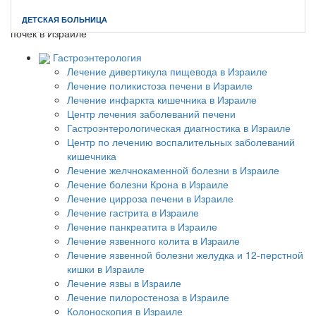
Главная
//
Нефрология и гипертензия
//
Лечение поликистоза
ДЕТСКАЯ БОЛЬНИЦА
почек в Израиле
Гастроэнтерология
Лечение дивертикула пищевода в Израиле
Лечение поликистоза печени в Израиле
Лечение инфаркта кишечника в Израиле
Центр лечения заболеваний печени
Гастроэнтерологическая диагностика в Израиле
Центр по лечению воспалительных заболеваний
кишечника
Лечение желчнокаменной болезни в Израиле
Лечение болезни Крона в Израиле
Лечение цирроза печени в Израиле
Лечение гастрита в Израиле
Лечение панкреатита в Израиле
Лечение язвенного колита в Израиле
Лечение язвенной болезни желудка и 12-перстной
кишки в Израиле
Лечение язвы в Израиле
Лечение пилоростеноза в Израиле
Колоноскопия в Израиле