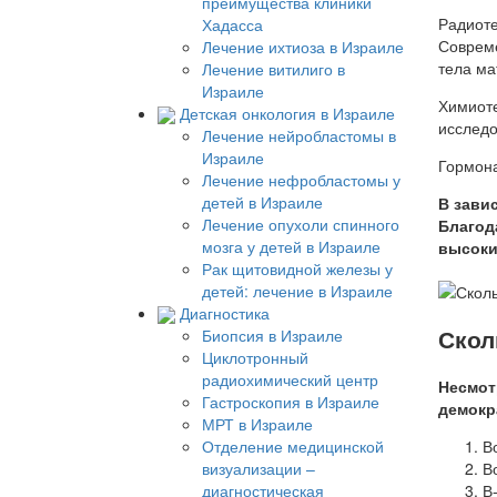
преимущества клиники
Радиоте
Хадасса
Совреме
Лечение ихтиоза в Израиле
тела ма
Лечение витилиго в
Израиле
Химиоте
Детская онкология в Израиле
исследо
Лечение нейробластомы в
Израиле
Гормона
Лечение нефробластомы у
детей в Израиле
В зави
Лечение опухоли спинного
Благод
мозга у детей в Израиле
высоки
Рак щитовидной железы у
детей: лечение в Израиле
Диагностика
Скол
Биопсия в Израиле
Циклотронный
радиохимический центр
Несмот
Гастроскопия в Израиле
демокр
МРТ в Израиле
В
Отделение медицинской
В
визуализации –
В
диагностическая