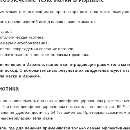
м моментом, влияющим на прогноз при раке тела матки, выступае
ого, на клинический исход влияют такие моменты:
зраст;
истологическая картина;
азмеры онкообразования;
тепень повреждения соседних органов;
увствительность к женским половым гормонам.
я лечение в Израиле, пациентки, страдающие раком тела мат
й исход. О положительных результатах свидетельствуют отз
ла матки в Израиле
.
истика
няя выживаемость при высокодифференцированном раке тела матки
 При низкодифференцированном показатель не превышает 60 %. П
вления удается достичь у 54 % пациенток. При гормонзависимом р
ных неоплазиях тела матки.
ле, где для лечения применяются только самые эффективные ме