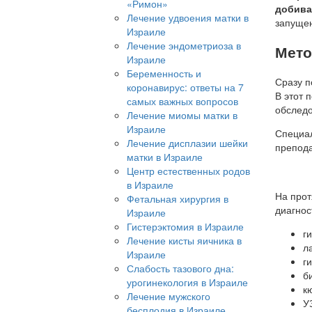
«Римон»
добива
Лечение удвоения матки в
запущен
Израиле
Лечение эндометриоза в
Мето
Израиле
Беременность и
Сразу п
коронавирус: ответы на 7
В этот 
самых важных вопросов
обследо
Лечение миомы матки в
Израиле
Специал
Лечение дисплазии шейки
препода
матки в Израиле
Центр естественных родов
в Израиле
На прот
Фетальная хирургия в
диагнос
Израиле
Гистерэктомия в Израиле
г
Лечение кисты яичника в
л
Израиле
г
Слабость тазового дна:
б
урогинекология в Израиле
к
Лечение мужского
У
бесплодия в Израиле