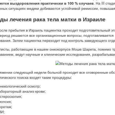
ются выздоровления практически в 100 % случаев
. На III ста
ных ситуациях медики добиваются устойчивой ремиссии, повышая 
ды лечения рака тела матки в Израиле
осле прибытия в Израиль пациентка проходит подготовительный эта
период решаются все организационные вопросы, подготавливается
вания. Затем пациентка переходит под контроль заведующего отд
исты, работающие в нашем онкокорпусе Моше Шарета, помимо тр
ванием, ведут научные и клинические исследования, разрабатыва
яжении следующей недели больной проходит все оговоренные обсл
тического поиска входят такие процедуры:
инекологический осмотр;
абораторный анализ крови;
истероскопия;
иопсия;
юретаж;
ЗИ;