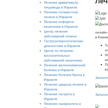
Леч
Лечение дивертикула
пищевода в Израиле
Лечение поликистоза
печени в Израиле
Лечение инфаркта
кишечника в Израиле
Центр лечения
онлайн
заболеваний печени
в Клини
Гастроэнтерологическая
Т
диагностика в Израиле
о
Центр по лечению
Н
воспалительных
к
заболеваний кишечника
П
Лечение желчнокаменной
в
болезни в Израиле
Лечение болезни Крона в
Записат
Израиле
Лечение цирроза печени в
Израиле
Лечение гастрита в
Записат
Израиле
Лечение панкреатита в