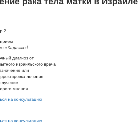
ение рака тела матки в Израиле
-прием
ке «Хадасса»!
очный диагноз от
пытного израильского врача
азначение или
орректировка лечения
олучение
торого мнения
ься на консультацию
ься на консультацию