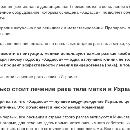
рапия (контактная и дистанционная) применяется в дополнение к
нное оборудование, которым оснащена «Хадасса», позволяет облуч
тки.
рапия актуальна при рецидивах и метастазировании. Препараты п
вания.
льное лечение показано на начальных стадиях рака тела матки, чу
симости от ситуации, медики используют самые разные комб
аря такому подходу «Хадасса» — одна из лучших клиник не тол
й процент эффективности лечения канцерогенеза (рака), в том
ько стоит лечение рака тела матки в Изра
ря на то, что «Хадасса» — лучшее медучреждение Израиля, це
атичны. Это объясняется несколькими моментами
:
о-первых, все расценки в стране строго регламентируются Минист
о-вторых, для лечения здесь применяется очень много собственных
-третьих, наш центр не сотрудничает с посредниками. Вся оплата вн