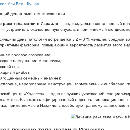
сор Ави Бен–Шушан
ющий департаментом гинекологии
е рака тела матки в Израиле
— индивидуально составленный план
 — устранить злокачественную опухоль и причиняемый ею диском
дняшний день патология встречается у 2 – 3 % женщин, средний во
приятным факторам, повышающим вероятность развития этого вида
аннее половое созревание;
озднее наступление менопаузы;
ишний вес;
ахарный диабет;
тягощенный семейный анамнез;
есплодие, нерегулярные менструации, гормональный дисбаланс, г
ский центр «Хадасса» — одно из лучших учреждений, специализир
ела матки. Высококвалифицированный персонал, инновационное т
тки, применяемые в Израиле, способствуют раннему выявлению и 
ноз лечение тела матки в Израиле