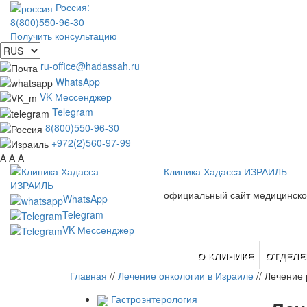
Россия:
8(800)550-96-30
Получить консультацию
ru-office@hadassah.ru
WhatsApp
VK Мессенджер
Telegram
8(800)550-96-30
+972(2)560-97-99
A
A
A
Клиника Хадасса ИЗРАИЛЬ
официальный сайт медицинско
WhatsApp
Telegram
VK Мессенджер
О КЛИНИКЕ
ОТДЕЛЕ
Главная
//
Лечение онкологии в Израиле
//
Лечение 
Гастроэнтерология