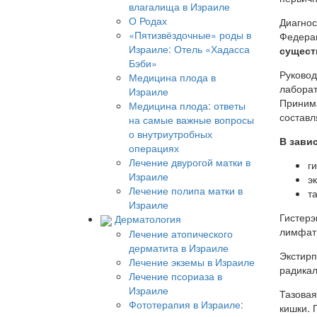
влагалища в Израиле
О Родах
Диагнос
«Пятизвёздочные» роды в
Федерац
Израиле: Отель «Хадасса
сущест
Бэби»
Руковод
Медицина плода в
лаборат
Израиле
Принима
Медицина плода: ответы
составл
на самые важные вопросы
о внутриутробных
В зави
операциях
Лечение двурогой матки в
г
Израиле
э
Лечение полипа матки в
т
Израиле
Гистерэ
Дерматология
лимфати
Лечение атопического
дерматита в Израиле
Экстирп
Лечение экземы в Израиле
радикал
Лечение псориаза в
Израиле
Тазовая
Фототерапия в Израиле:
кишки. 