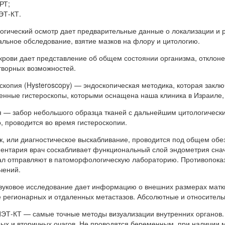
РТ;
ЭТ-КТ.
огический осмотр дает предварительные данные о локализации и 
льное обследование, взятие мазков на флору и цитологию.
крови дает представление об общем состоянии организма, отклоне
творных возможностей.
скопия (Hysteroscopy) — эндоскопическая методика, которая заклю
нные гистероскопы, которыми оснащена наша клиника в Израиле
 — забор небольшого образца тканей с дальнейшим цитологическ
, проводится во время гистероскопии.
, или диагностическое выскабливание, проводится под общем об
ентария врач соскабливает функциональный слой эндометрия снача
л отправляют в патоморфологическую лабораторию. Противопока
чений.
вуковое исследование дает информацию о внешних размерах матки
 регионарных и отдаленных метастазов. Абсолютные и относительн
ЭТ-КТ — самые точные методы визуализации внутренних органов.
ых и вторичных очагов. Не проводятся беременным, при наличии 