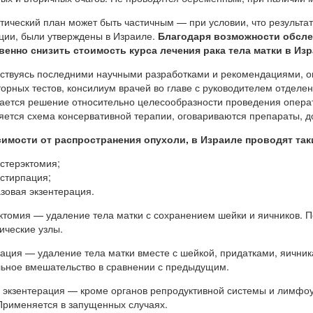
тический план может быть частичным — при условии, что результа
ии, были утверждены в Израиле.
Благодаря возможности обсле
венно снизить стоимость курса лечения рака тела матки в Из
ствуясь последними научными разработками и рекомендациями, о
орных тестов, консилиум врачей во главе с руководителем отделе
ется решение относительно целесообразности проведения операт
яется схема консервативной терапии, оговариваются препараты, д
симости от распространения опухоли, в Израиле проводят так
истерэктомия;
кстирпация;
азовая экзентерация.
ктомия — удаление тела матки с сохранением шейки и яичников. 
ческие узлы.
ация — удаление тела матки вместе с шейкой, придатками, яични
ьное вмешательство в сравнении с предыдущим.
 экзентерация — кроме органов репродуктивной системы и лимфоу
Применяется в запущенных случаях.