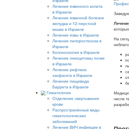
Израиле
Профес
Лечение язвенного колита
в Израиле
Заведу
Лечение язвенной болезни
Лечени
желудка и 12-перстной
которых
кишки в Израиле
Лечение язвы в Израиле
На сего
Лечение пилоростеноза в
неблаго
Израиле
Колоноскопия в Израиле
р
Лечение онкоцитомы почки
п
в Израиле
л
Лечение рефлюкс
с
эзофагита в Израиле
о
Лечение пищевода
б
Баррета в Израиле
Гематология
Медицин
Отделение свертывания
числе т
крови
разрабо
Распространённые виды
гематологических
заболеваний
Прог
Лечение ВИЧ инфекции в