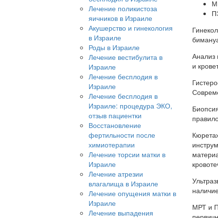
М
Лечение поликистоза
П
яичников в Израиле
Акушерство и гинекология
Гинекол
в Израиле
бимануа
Роды в Израиле
Анализ 
Лечение вестибулита в
и крове
Израиле
Лечение бесплодия в
Гистеро
Израиле
Совреме
Лечение бесплодия в
Израиле: процедура ЭКО,
Биопсия
отзыв пациентки
правило
Восстановление
Кюретаж
фертильности после
инструм
химиотерапии
материа
Лечение торсии матки в
кровоте
Израиле
Лечение атрезии
Ультраз
влагалища в Израиле
наличие
Лечение опущения матки в
Израиле
МРТ и П
Лечение выпадения
первичн