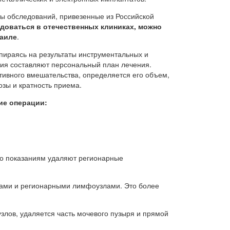
ты обследований, привезенные из Российской
доваться в отечественных клиниках, можно
раиле
.
пираясь на результаты инструментальных и
ния составляют персональный план лечения.
ивного вмешательства, определяется его объем,
озы и кратность приема.
ие операции:
По показаниям удаляют регионарные
ками и регионарными лимфоузлами. Это более
злов, удаляется часть мочевого пузыря и прямой