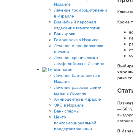
Израиле
Лечение тромбоцитопении
Ключевы
в Израиле
Врачебный персонал
Кроме т
отделения гематологии
во
Банк крови
г
Гемодиализ в Израиле
р
Лечение и профилактика
с
анемии
ч
Лечение хронического
лимфолейкоза в Израиле
Выбира
Гинекология
хороши
Лечение бартолинита в
рака те
Израиле
Лечение разрыва шейки
Стат
матки в Израиле
Амниоцентез в Израиле
Пятилет
ЭКО в Израиле
— 60 %.
Банк спермы
выздоро
Центр
автоном
психоэмоциональной
поддержки женщин
В Израи