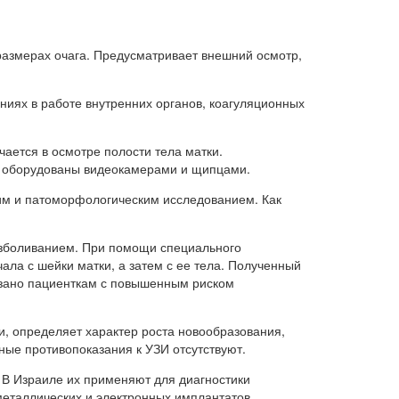
размерах очага. Предусматривает внешний осмотр,
ниях в работе внутренних органов, коагуляционных
чается в осмотре полости тела матки.
, оборудованы видеокамерами и щипцами.
им и патоморфологическим исследованием. Как
езболиванием. При помощи специального
ла с шейки матки, а затем с ее тела. Полученный
зано пациенткам с повышенным риском
, определяет характер роста новообразования,
ые противопоказания к УЗИ отсутствуют.
 В Израиле их применяют для диагностики
металлических и электронных имплантатов.