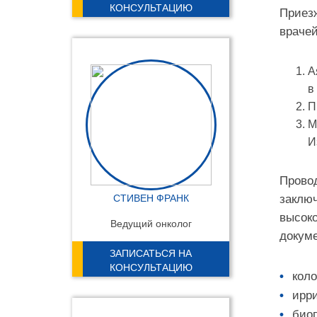
КОНСУЛЬТАЦИЮ
Приезж
врачей
А
в
П
М
И
Провод
СТИВЕН ФРАНК
заключ
высоко
Ведущий онколог
докуме
ЗАПИСАТЬСЯ НА
КОНСУЛЬТАЦИЮ
коло
ирри
биоп