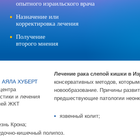
опытного израильского врача
Назначение или
корректировка лечения
Получение
второго мнения
Лечение рака слепой кишки в Из
 АЯЛА ХУБЕРТ
консервативных методов, которым
центра
новообразование. Причины развит
стики и лечения
предшествующие патологии неонко
лей ЖКТ
язвенный колит;
знь Крона;
дочно-кишечный полипоз.