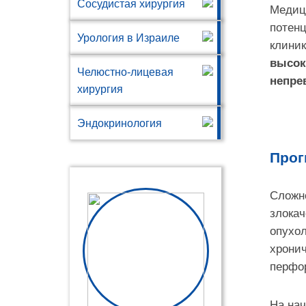
Сосудистая хирургия
Медиц
потен
Урология в Израиле
клиник
высок
Челюстно-лицевая
непре
хирургия
Эндокринология
Прог
Сложно
злокач
опухо
хронич
перфор
На нач