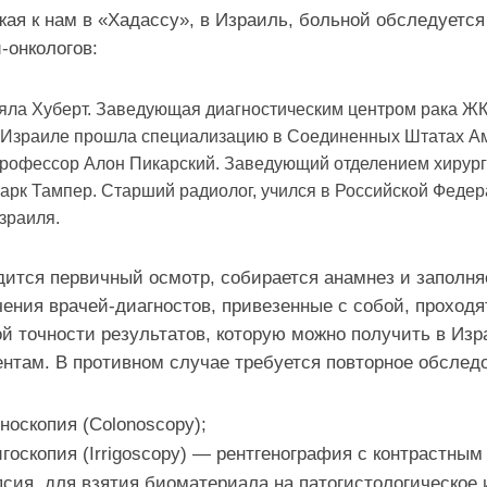
ая к нам в «Хадассу», в Израиль, больной обследуется
-онкологов:
яла Хуберт. Заведующая диагностическим центром рака ЖК
 Израиле прошла специализацию в Соединенных Штатах А
рофессор Алон Пикарский. Заведующий отделением хирурги
арк Тампер. Старший радиолог, учился в Российской Феде
зраиля.
ится первичный осмотр, собирается анамнез и заполня
ения врачей-диагностов, привезенные с собой, проходя
й точности результатов, которую можно получить в Изр
нтам. В противном случае требуется повторное обслед
носкопия (Colonoscopy);
госкопия (Irrigoscopy) — рентгенография с контрастным
сия, для взятия биоматериала на патогистологическое 