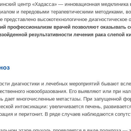
инский центр «Хадасса» — инновационная медклиника 
циалом и передовыми терапевтическими методиками, во
е представлено высокотехнологичное диагностическое 
ий профессионализм врачей позволяют оказывать с
взойденной результативности лечения рака слепой 
ноз
сти диагностики и лечебных мероприятий бывают всле
ественного новообразования. Его выявляют или при нал
ль дает многочисленные метастазы. При запущенной ф
еской интоксикации: увеличивается печень, развиваетс
ация и перитонит. В ряде случаев наблюдаются сопутс
альном этапе опухоль проявляется в виде полипоза — 