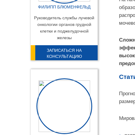
ФИЛИПП БЛЮМЕНФЕЛЬД
образо
распро
Руководитель службы лучевой
мочево
онкологии органов грудной
клетки и поджелудочной
железы
Сложн
эффек
ЗАПИСАТЬСЯ НА
высок
КОНСУЛЬТАЦИЮ
предо
Стат
Прогно
размер
Мирова