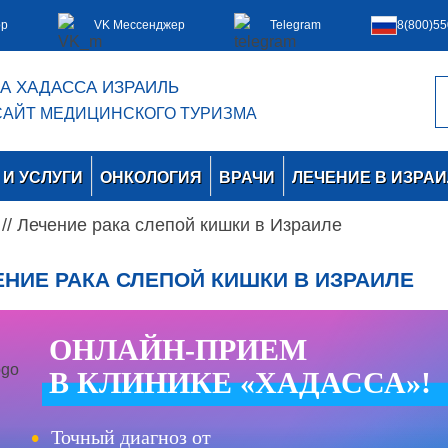
pp
VK Мессенджер
Telegram
8(800)55
А ХАДАССА ИЗРАИЛЬ
АЙТ МЕДИЦИНСКОГО ТУРИЗМА
И УСЛУГИ
ОНКОЛОГИЯ
ВРАЧИ
ЛЕЧЕНИЕ В ИЗРАИ
//
Лечение рака слепой кишки в Израиле
НИЕ РАКА СЛЕПОЙ КИШКИ В ИЗРАИЛЕ
ОНЛАЙН-ПРИЕМ
В КЛИНИКЕ «ХАДАССА»!
Точный диагноз от