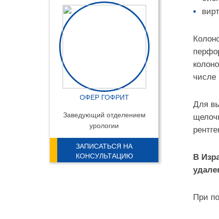
вирт
Колоно
перфор
колоно
числе 
ОФЕР ГОФРИТ
Для вы
Заведующий отделением
щелочн
урологии
рентге
ЗАПИСАТЬСЯ НА
КОНСУЛЬТАЦИЮ
В Изр
удале
При по