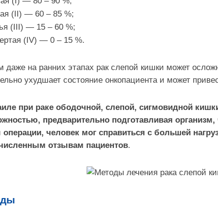
ая (I) — 80 – 90 %;
я (II) — 60 – 85 %;
я (III) — 15 – 60 %;
ертая (IV) — 0 – 15 %.
 даже на ранних этапах рак слепой кишки может ослож
ельно ухудшает состояние онкопациента и может привес
аиле при раке ободочной, слепой, сигмовидной кишк
ожностью, предварительно подготавливая организм, 
 операции, человек мог справиться с большей нагруз
численным отзывам пациентов
.
оды