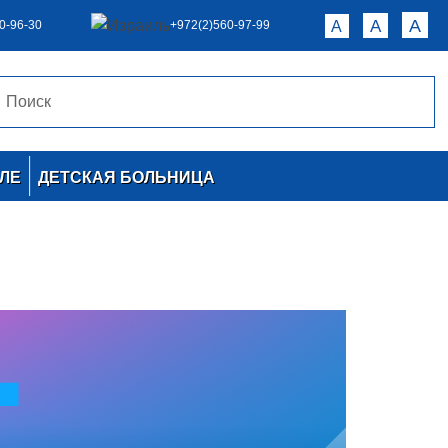
A
A
0-96-30
+972(2)560-97-99
A
ЛЕ
ДЕТСКАЯ БОЛЬНИЦА