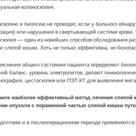
уальная колоноскопия.
скопию и биопсию не проводят, если у больного обнар
ация) или нарушения в свертывающей системе крови. 
скопия — один из новейших способов обследования раз
и слепой кишки. Хоть не только эффективна, но безопас
яснения общего состояния пациента определяют биохим
ой баланс, уровень электролитов, делают гинекологиче
нография, цистоскопия или ПЭТ-КТ для выявления мета
аиле наиболее эффективный метод лечения слепой к
ние опухоли с пораженной частью слепой кишки пут
дготовке и в послеоперационном периоде применяются: