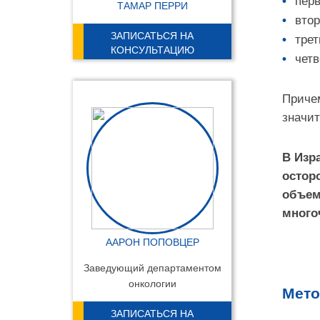
перв
ТАМАР ПЕРРИ
втора
ЗАПИСАТЬСЯ НА
треть
КОНСУЛЬТАЦИЮ
четв
Причем
значит
В Изр
остор
объем
много
ААРОН ПОПОВЦЕР
Заведующий департаментом
онкологии
Мет
ЗАПИСАТЬСЯ НА