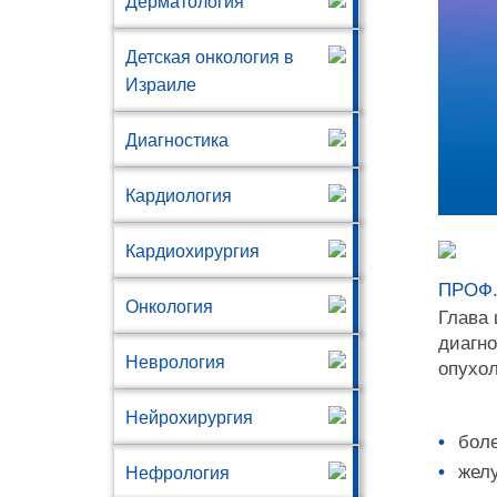
Дерматология
Детская онкология в
Израиле
Диагностика
Кардиология
Кардиохирургия
ПРОФ.
Онкология
Глава 
диагно
Неврология
опухо
Нейрохирургия
боле
желу
Нефрология