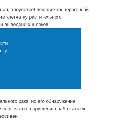
ания, злоупотребляющие канцерогенной
е клетчатку растительного
и выведению шлаков.
ости
пку
ального рака, но его обнаружение
ичных очагов, нарушению работы всех
ессивен.