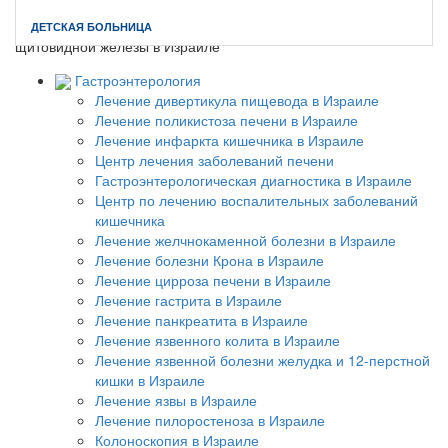
Главная
//
Лечение онкологии в Израиле
//
Лечение лимфомы
ДЕТСКАЯ БОЛЬНИЦА
щитовидной железы в Израиле
Гастроэнтерология
Лечение дивертикула пищевода в Израиле
Лечение поликистоза печени в Израиле
Лечение инфаркта кишечника в Израиле
Центр лечения заболеваний печени
Гастроэнтерологическая диагностика в Израиле
Центр по лечению воспалительных заболеваний
кишечника
Лечение желчнокаменной болезни в Израиле
Лечение болезни Крона в Израиле
Лечение цирроза печени в Израиле
Лечение гастрита в Израиле
Лечение панкреатита в Израиле
Лечение язвенного колита в Израиле
Лечение язвенной болезни желудка и 12-перстной
кишки в Израиле
Лечение язвы в Израиле
Лечение пилоростеноза в Израиле
Колоноскопия в Израиле