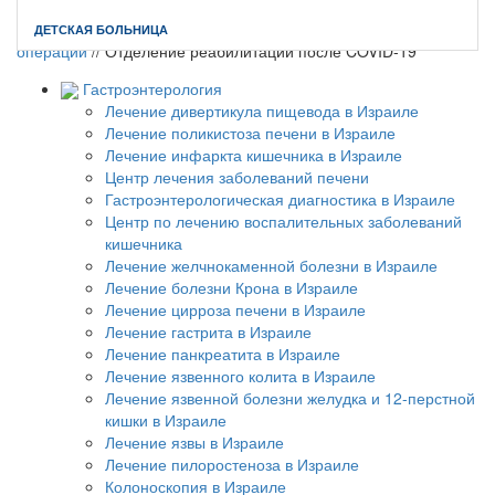
Главная
//
Реабилитация в Израиле после травм, инсультов и
ДЕТСКАЯ БОЛЬНИЦА
операций
//
Отделение реабилитации после COVID-19
Гастроэнтерология
Лечение дивертикула пищевода в Израиле
Лечение поликистоза печени в Израиле
Лечение инфаркта кишечника в Израиле
Центр лечения заболеваний печени
Гастроэнтерологическая диагностика в Израиле
Центр по лечению воспалительных заболеваний
кишечника
Лечение желчнокаменной болезни в Израиле
Лечение болезни Крона в Израиле
Лечение цирроза печени в Израиле
Лечение гастрита в Израиле
Лечение панкреатита в Израиле
Лечение язвенного колита в Израиле
Лечение язвенной болезни желудка и 12-перстной
кишки в Израиле
Лечение язвы в Израиле
Лечение пилоростеноза в Израиле
Колоноскопия в Израиле