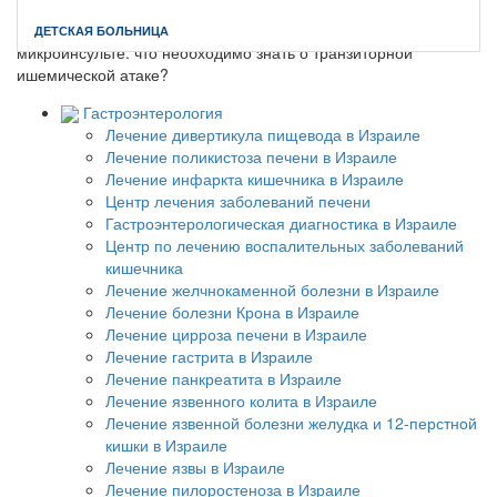
Главная
//
O клинике
//
Полезная информация
//
Мифы о
ДЕТСКАЯ БОЛЬНИЦА
микроинсульте: что необходимо знать о транзиторной
ишемической атаке?
Гастроэнтерология
Лечение дивертикула пищевода в Израиле
Лечение поликистоза печени в Израиле
Лечение инфаркта кишечника в Израиле
Центр лечения заболеваний печени
Гастроэнтерологическая диагностика в Израиле
Центр по лечению воспалительных заболеваний
кишечника
Лечение желчнокаменной болезни в Израиле
Лечение болезни Крона в Израиле
Лечение цирроза печени в Израиле
Лечение гастрита в Израиле
Лечение панкреатита в Израиле
Лечение язвенного колита в Израиле
Лечение язвенной болезни желудка и 12-перстной
кишки в Израиле
Лечение язвы в Израиле
Лечение пилоростеноза в Израиле