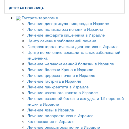
Главная
//
Гинекология в Израиле
//
Роды
ДЕТСКАЯ БОЛЬНИЦА
Гастроэнтерология
Лечение дивертикула пищевода в Израиле
Лечение поликистоза печени в Израиле
Лечение инфаркта кишечника в Израиле
Центр лечения заболеваний печени
Гастроэнтерологическая диагностика в Израиле
Центр по лечению воспалительных заболеваний
кишечника
Лечение желчнокаменной болезни в Израиле
Лечение болезни Крона в Израиле
Лечение цирроза печени в Израиле
Лечение гастрита в Израиле
Лечение панкреатита в Израиле
Лечение язвенного колита в Израиле
Лечение язвенной болезни желудка и 12-перстной
кишки в Израиле
Лечение язвы в Израиле
Лечение пилоростеноза в Израиле
Колоноскопия в Израиле
Лечение онкоцитомы почки в Израиле