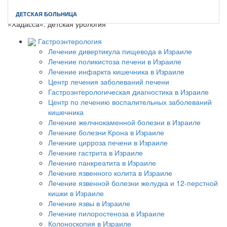
Главная
//
Преимущества клиники Хадасса
//
Клиника
ДЕТСКАЯ БОЛЬНИЦА
«Хадасса»: детская урология
Гастроэнтерология
Лечение дивертикула пищевода в Израиле
Лечение поликистоза печени в Израиле
Лечение инфаркта кишечника в Израиле
Центр лечения заболеваний печени
Гастроэнтерологическая диагностика в Израиле
Центр по лечению воспалительных заболеваний
кишечника
Лечение желчнокаменной болезни в Израиле
Лечение болезни Крона в Израиле
Лечение цирроза печени в Израиле
Лечение гастрита в Израиле
Лечение панкреатита в Израиле
Лечение язвенного колита в Израиле
Лечение язвенной болезни желудка и 12-перстной
кишки в Израиле
Лечение язвы в Израиле
Лечение пилоростеноза в Израиле
Колоноскопия в Израиле