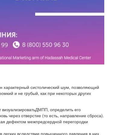
ен характерный систолический шум, позволяющий
омкий и не грубый, как при некоторых других
т визуализироватьДМПП, определить его
вь через отверстие (то есть, направление сброса).
нная дефектом межпредсердной перегородки
в легких вследствие повышенного давления в них.