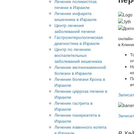
Лечение поликистоза
печени в Израиле
Лечение инфаркта
кишечника в Израиле
Центр лечения
заболеваний печени
Гастроэнтерологическая
онлайн
диагностика в Израиле
в Клини
Центр по лечению
Т
воспалительных
о
заболеваний кишечника
Н
Лечение желчнокаменной
к
болезни в Израиле
П
Лечение болезни Крона в
в
Израиле
Лечение цирроза печени в
Записат
Израиле
Лечение гастрита в
Израиле
Лечение панкреатита в
Записат
Израиле
Лечение язвенного колита
В Ха
в Израиле