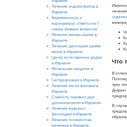
Израиле
Именно 
Лечение эндометриоза в
лечения
Израиле
отделен
Беременность и
межпред
коронавирус: ответы на 7
самых важных вопросов
Ч
Лечение миомы матки в
К
Израиле
К
Лечение дисплазии шейки
К
матки в Израиле
Центр естественных родов
Что 
в Израиле
Фетальная хирургия в
В отлич
Израиле
Поэтому
Гистерэктомия в Израиле
трех ле
Лечение кисты яичника в
Дефект 
Израиле
предсе
Слабость тазового дна:
урогинекология в Израиле
В случа
Лечение мужского
предсер
бесплодия в Израиле
образом
Лечение поликистоза
яичников в Израиле