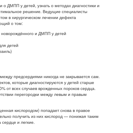
о ДМПП у детей, узнать о методах диагностики и
оптимальное решение. Ведущие специалисты
ом в хирургическом лечении дефекта
ющий о том:
у новорождённого и ДМПП у детей
для детей
раиль)
 между предсердиями никогда не закрывается сам.
тов, которые диагностируются у детей старше
0% от всех случаев врожденных пороков сердца.
утствии перегородки между левым и правым
щенная кислородом) попадает снова в правое
тельно получить из них кислород — понижая таким
 сердце и легкие.