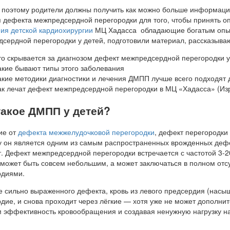
поэтому родители должны получить как можно больше информации 
 дефекта межпредсердной перегородки для того, чтобы принять 
ия детской кардиохирургии
МЦ Хадасса обладающие богатым опыт
сердной перегородки у детей, подготовили материал, рассказыва
то скрывается за диагнозом дефект межпредсердной перегородки 
акие бывают типы этого заболевания
акие методики диагностики и лечения ДМПП лучше всего подходят 
ак лечат дефект межпредсердной перегородки в МЦ «Хадасса» (Из
такое ДМПП у детей?
ие от
дефекта межжелудочковой перегородки
, дефект перегородки
 он является одним из самым распространенных врожденных дефек
т. Дефект межпредсердной перегородки встречается с частотой 3-2
может быть совсем небольшим, а может заключаться в полном отс
рдиями.
е сильно выраженного дефекта, кровь из левого предсердия (насы
дие, и снова проходит через лёгкие — хотя уже не может дополни
 эффективность кровообращения и создавая ненужную нагрузку на