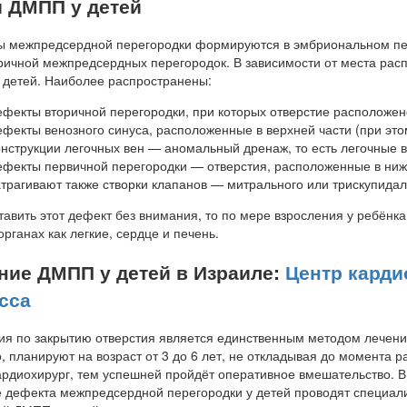
 ДМПП у детей
 межпредсердной перегородки формируются в эмбриональном пер
ричной межпредсердных перегородок. В зависимости от места рас
детей. Наиболее распространены:
ефекты вторичной перегородки, при которых отверстие расположе
ефекты венозного синуса, расположенные в верхней части (при эт
онструкции легочных вен — аномальный дренаж, то есть легочные 
ефекты первичной перегородки — отверстия, расположенные в нижне
атрагивают также створки клапанов — митрального или трискупида
тавить этот дефект без внимания, то по мере взросления у ребён
органах как легкие, сердце и печень.
ние ДМПП у детей в Израиле:
Центр карди
сса
я по закрытию отверстия является единственным методом лечени
, планируют на возраст от 3 до 6 лет, не откладывая до момента 
ардиохирург, тем успешней пройдёт оперативное вмешательство. В
 дефекта межпредсердной перегородки у детей проводят специали