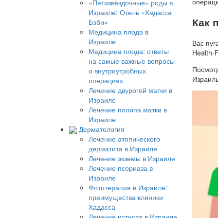
операц
«Пятизвёздочные» роды в
Израиле: Отель «Хадасса
Как 
Бэби»
Медицина плода в
Израиле
Вас пуг
Медицина плода: ответы
Health-
на самые важные вопросы
Посмотр
о внутриутробных
Израиль
операциях
Лечение двурогой матки в
Израиле
Лечение полипа матки в
Израиле
Дерматология
Лечение атопического
дерматита в Израиле
Лечение экземы в Израиле
Лечение псориаза в
Израиле
Фототерапия в Израиле:
преимущества клиники
Хадасса
Лечение ихтиоза в Израиле