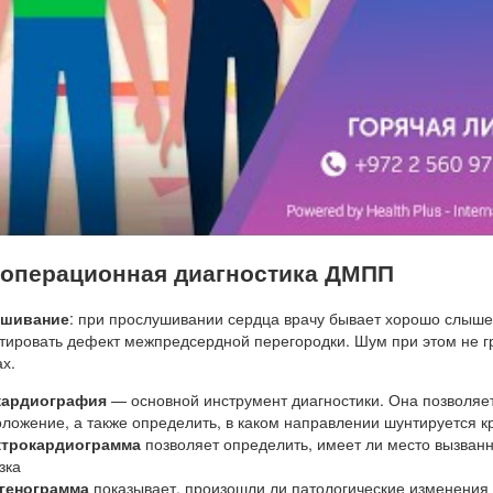
операционная диагностика ДМПП
ушивание
: при прослушивании сердца врачу бывает хорошо слыш
тировать дефект межпредсердной перегородки. Шум при этом не гр
х.
кардиография
— основной инструмент диагностики. Она позволяе
ложение, а также определить, в каком направлении шунтируется кро
ктрокардиограмма
позволяет определить, имеет ли место вызва
зка
генограмма
показывает, произошли ли патологические изменения 