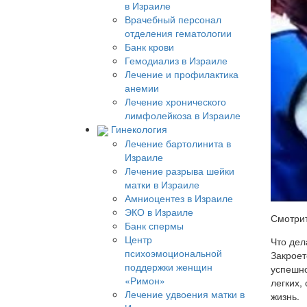
в Израиле
Врачебный персонал
отделения гематологии
Банк крови
Гемодиализ в Израиле
Лечение и профилактика
анемии
Лечение хронического
лимфолейкоза в Израиле
Гинекология
Лечение бартолинита в
Израиле
Лечение разрыва шейки
матки в Израиле
Амниоцентез в Израиле
ЭКО в Израиле
Смотрит
Банк спермы
Центр
Что дел
психоэмоциональной
Закроет
поддержки женщин
успешно
«Римон»
легких,
Лечение удвоения матки в
жизнь.