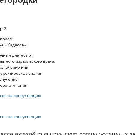
-прием
ке «Хадасса»!
очный диагноз от
пытного израильского врача
азначение или
орректировка лечения
олучение
торого мнения
ься на консультацию
ься на консультацию
дассе ежегодно выполняют сотни успешных з