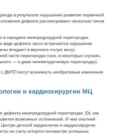
иоде в результате нарушения развития первичной
положения дефекта рассматривают несколько типов
но в середине межпредсердной перегородки.
ом виде дефекта часто встречается нарушение
вены впадают в верхнюю полую вену).
й части перегородки (они, в некоторых случаях,
льного — и даже межжелудочковую перегородку).
ка с ДМПП могут возникнуть необратимые изменения
ологии и кардиохирургии МЦ
я дефекта межпредсердной перегородки. Её, как
развития возможных осложнений. И чем опытней
 Центре детской кардиологии и кардиохирургии
сты на счету которого множество успешных