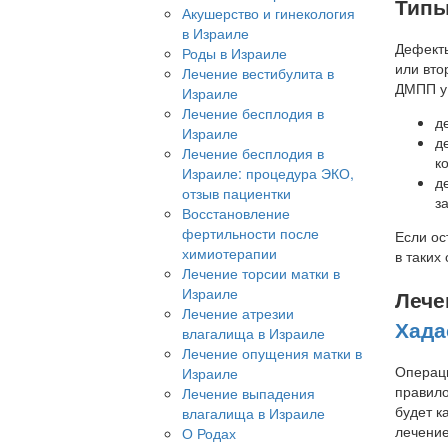
Типы
Акушерство и гинекология
в Израиле
Дефекты
Роды в Израиле
или вто
Лечение вестибулита в
ДМПП у 
Израиле
Лечение бесплодия в
д
Израиле
д
Лечение бесплодия в
к
Израиле: процедура ЭКО,
д
отзыв пациентки
з
Восстановление
фертильности после
Если ос
химиотерапии
в таких 
Лечение торсии матки в
Израиле
Лече
Лечение атрезии
Хада
влагалища в Израиле
Лечение опущения матки в
Операци
Израиле
правило
Лечение выпадения
будет к
влагалища в Израиле
лечение
О Родах