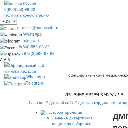
Россия:
8(800)550-96-30
Получить консультацию
ru-office@hadassah.ru
WhatsApp
Telegram
8(800)550-96-30
+972(2)560-97-99
A
A
A
официальный сайт медицинско
WhatsApp
Telegram
ЛЕЧЕНИЕ ДЕТЕЙ В ИЗРАИЛЕ
Главная
//
Детский сайт
//
Детская кардиология и ка
Гастроэнтерология
ДМП
Лечение дивертикула
пищевода в Израиле
пер