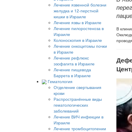
Лечение язвенной болезни
перег
желудка и 12-перстной
паци
кишки в Израиле
Лечение язвы в Израиле
Лечение пилоростеноза в
В клин
Израиле
Окклюде
Колоноскопия в Израиле
проводя
Лечение онкоцитомы почки
в Израиле
Лечение рефлюкс
Дефе
эзофагита в Израиле
Цент
Лечение пищевода
Баррета в Израиле
Гематология
Отделение свертывания
крови
Распространённые виды
гематологических
заболеваний
Лечение ВИЧ инфекции в
Израиле
Лечение тромбоцитопении